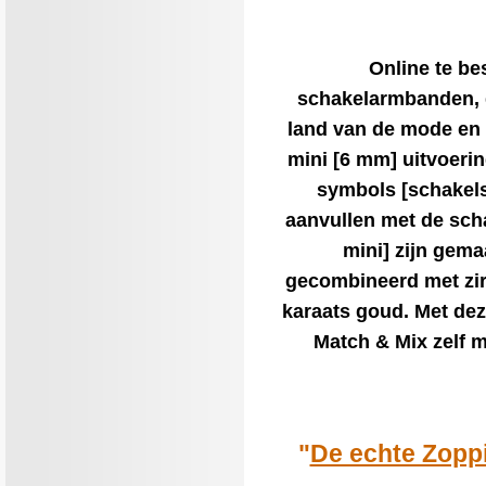
Online te bes
schakelarmbanden, d
land van de mode en t
mini [6 mm] uitvoeri
symbols [schakels
aanvullen met de scha
mini] zijn gema
gecombineerd met zirk
karaats goud. Met de
Match & Mix zelf 
"
De echte Zoppi