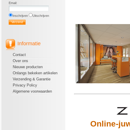
Email
:
Inschrijven
Uitschrijven
zinzi - casio - protrek 
Informatie
Contact
Over ons
Nieuwe producten
Onlangs bekeken artikelen
Verzending & Garantie
Privacy Policy
Algemene voorwaarden
.
Online-juw